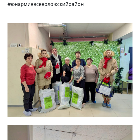
#юнармиявсеволожскийрайон