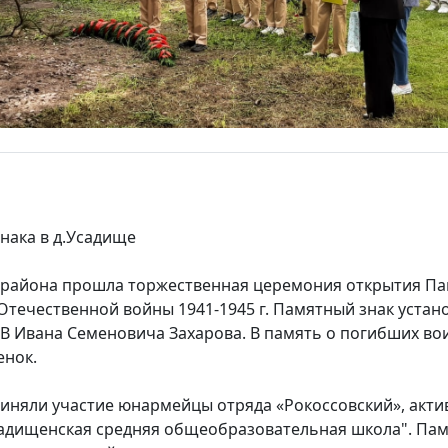
нака в д.Усадище
о района прошла торжественная церемония открытия Пам
Отечественной войны 1941-1945 г. Памятный знак устан
В Ивана Семеновича Захарова. В память о погибших вои
енок.
иняли участие юнармейцы отряда «Рокоссовский», акти
адищенская средняя общеобразовательная школа". Памя