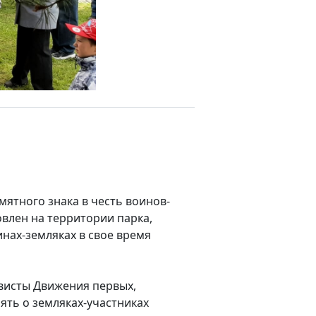
ятного знака в честь воинов-
овлен на территории парка,
нах-земляках в свое время
висты Движения первых,
ть о земляках-участниках