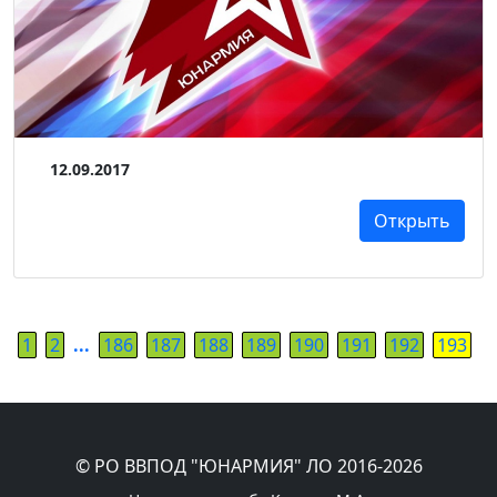
12.09.2017
Открыть
1
2
...
186
187
188
189
190
191
192
193
© РО ВВПОД "ЮНАРМИЯ" ЛО 2016-2026