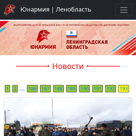
Юнармия | Ленобласть
Новости
1
2
...
186
187
188
189
190
191
192
193