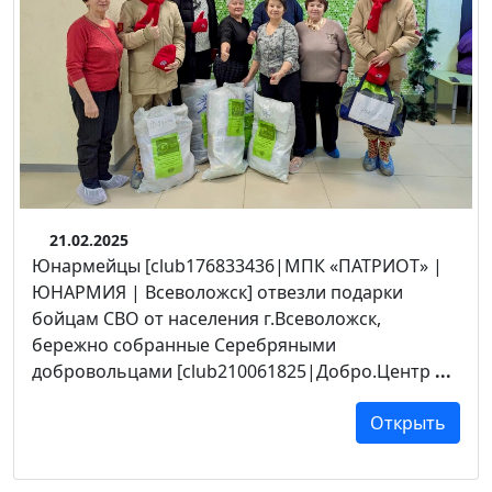
21.02.2025
Юнармейцы [club176833436|МПК «ПАТРИОТ» |
ЮНАРМИЯ | Всеволожск] отвезли подарки
бойцам СВО от населения г.Всеволожск,
бережно собранные Серебряными
добровольцами [club210061825|Добро.Центр
...
Открыть