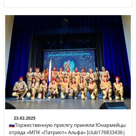
23.02.2025
🇷🇺Торжественную присягу приняли Юнармейцы
отряда «МПК «Патриот» Альфа» [club176833436|