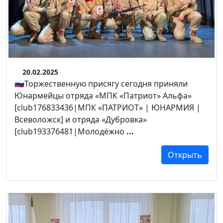
20.02.2025
🇷🇺Торжественную присягу сегодня приняли
Юнармейцы отряда «МПК «Патриот» Альфа»
[club176833436|МПК «ПАТРИОТ» | ЮНАРМИЯ |
Всеволожск] и отряда «Дубровка»
[club193376481|Молодёжно
...
Открыть