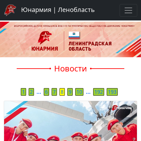
Юнармия | Ленобласть
Новости
1
2
...
6
7
8
9
10
...
192
193