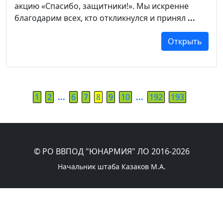
акцию «Спасибо, защитники!». Мы искренне
благодарим всех, кто откликнулся и принял
...
Открыть
1
2
...
6
7
8
9
10
...
192
193
© РО ВВПОД "ЮНАРМИЯ" ЛО 2016-2026
Начальник штаба Казаков М.А.