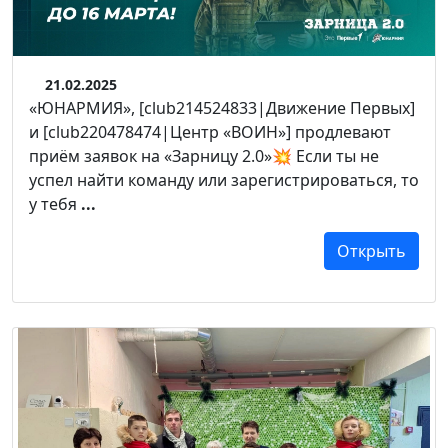
21.02.2025
«ЮНАРМИЯ», [club214524833|Движение Первых]
и [club220478474|Центр «ВОИН»] продлевают
приём заявок на «Зарницу 2.0»💥 Если ты не
успел найти команду или зарегистрироваться, то
у тебя
...
Открыть